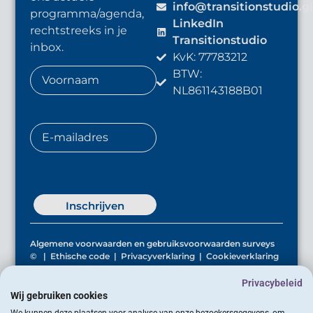
info@transitionstudio.g
programma/agenda,
LinkedIn
rechtstreeks in je
Transitionstudio
inbox.
KvK: 77783212
BTW:
NL861143188B01
Inschrijven
Algemene voorwaarden en gebruiksvoorwaarden surveys
©
|
Ethische code
|
Privacyverklaring
|
Cookieverklaring
© 2026 Transitionstudio. Alle rechten voorbehouden.
Privacybeleid
Wij gebruiken cookies