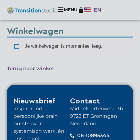
MENU
EN
Winkelwagen
Je winkelwagen is momenteel leeg.
Terug naar winkel
Nieuwsbrief
Contact
Inspirerende,
Middelberterweg 13b
persoonlijke brain
9723 ET Groningen
bursts over
Nederland
systemisch werk, én
06-10895344
ons actuele