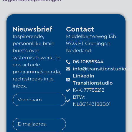
Nieuwsbrief
Contact
Inspirerende,
Middelberterweg 13b
persoonlijke brain
9723 ET Groningen
bursts over
Nederland
systemisch werk, én
06-10895344
ons actuele
info@transitionstudio.g
programma/agenda,
LinkedIn
rechtstreeks in je
Transitionstudio
inbox.
KvK: 77783212
BTW:
NL861143188B01