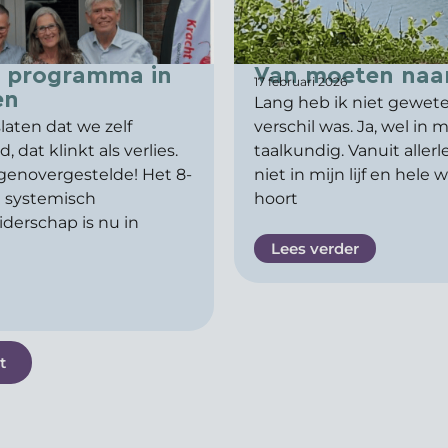
e programma in
Van moeten naa
17 februari 2026
en
Lang heb ik niet gewete
aten dat we zelf
verschil was. Ja, wel in 
at klinkt als verlies.
taalkundig. Vanuit aller
egenovergestelde! Het 8-
niet in mijn lijf en hele
 systemisch
hoort
derschap is nu in
Lees verder
t