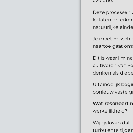
evolutie.
Deze processen o
loslaten en erk
natuurlijke ein
Je moet misschie
naartoe gaat omar
Dit is waar limi
cultiveren van v
denken als diep
Uiteindelijk begi
opnieuw vaste gr
Wat resoneert 
werkelijkheid?
Wij geloven dat i
turbulente tijde