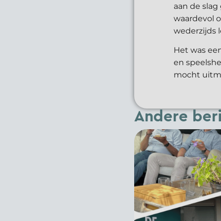
aan de slag
waardevol on
wederzijds l
Het was een
en speelshe
mocht uitm
Andere ber