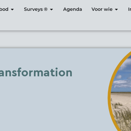
bod
Surveys ®
Agenda
Voor wie
I
ansformation