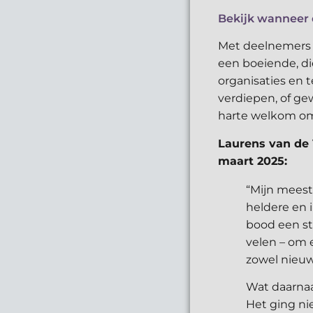
Bekijk wanneer 
Met deelnemers u
een boeiende, di
organisaties en 
verdiepen, of ge
harte welkom o
Laurens van de
maart 2025:
“Mijn meest
heldere en 
bood een st
velen – om 
zowel nieuw
Wat daarnaa
Het ging ni