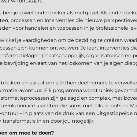
n wat wil ontstaan.
 ben je zowel onderzoeker als metgezel. Als onderzoeker
aten, processen en interventies die nieuwe perspectiev
en voor handelen en toepassen in je professionele lev
wikkel je vaardigheden om de bedding te creëren waarin
cessen zich kunnen ontvouwen. Je leert interventies die
ransformatielagen (maatschappelijk, organisatorisch en per
d de bevrijding ervaart van het loskomen van je eigen di
b kijken ernaar uit om achttien deelnemers te verwelk
formatie-avontuur. Elk programma wordt uniek gevormd
nsformatieprocessen zijn gelaagd en complex, met bov
evolutionaire krachten die soms met elkaar botsen. Maa
avontuur – in plaats van de druk van een uitgestippelde r
n transformatie in en door jou mogelijk.
epen om mee te doen?