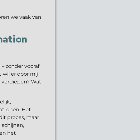
ren we vaak van
mation
 – zonder vooraf
wil er door mij
ij verdiepen? Wat
lijk,
patronen. Het
dit proces, maar
 schijnen,
en het