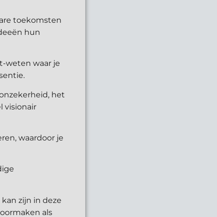
lbare toekomsten
ideeën hun
et-weten waar je
sentie.
 onzekerheid, het
 visionair
seren, waardoor je
dige
 kan zijn in deze
doormaken als