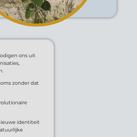
odigen ons uit
isaties,
n.
 soms zonder dat
volutionaire
ieuwe identiteit
atuurlijke