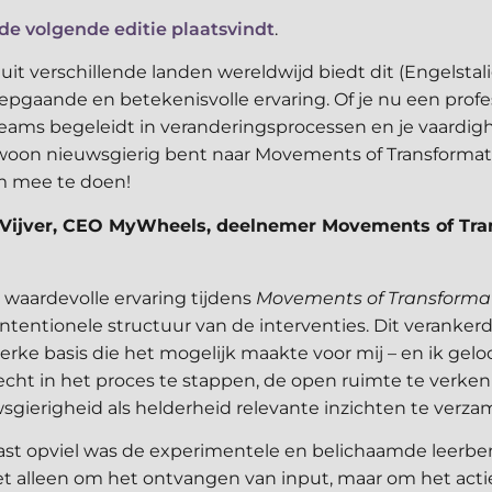
de volgende editie plaatsvindt
.
it verschillende landen wereldwijd biedt dit (Engelsta
epgaande en betekenisvolle ervaring. Of je nu een profe
teams begeleidt in veranderingsprocessen en je vaardig
woon nieuwsgierig bent naar Movements of Transformati
m mee te doen!
 Vijver, CEO MyWheels, deelnemer Movements of Tra
 waardevolle ervaring tijdens
Movements of Transforma
intentionele structuur van de interventies. Dit veranker
erke basis die het mogelijk maakte voor mij – en ik gelo
echt in het proces te stappen, de open ruimte te verk
sgierigheid als helderheid relevante inzichten te verza
st opviel was de experimentele en belichaamde leerbe
et alleen om het ontvangen van input, maar om het act