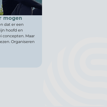
r mogen
n dat er een
mijn hoofd en
lei concepten. Maar
 wezen. Organiseren