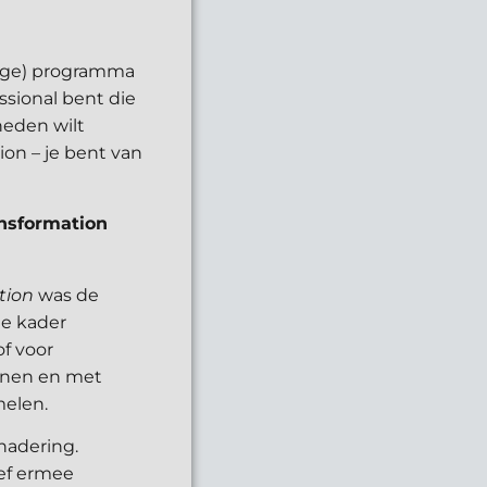
lige) programma
ssional bent die
heden wilt
on – je bent van
nsformation
tion
was de
de kader
of voor
ennen en met
melen.
nadering.
ief ermee