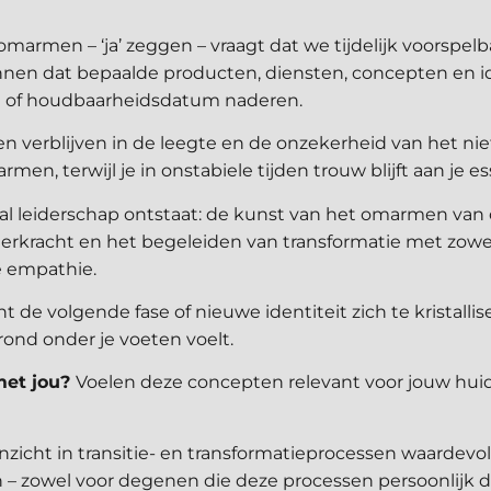
marmen – ‘ja’ zeggen – vraagt dat we tijdelijk voorspe
ennen dat bepaalde producten, diensten, concepten en 
de of houdbaarheidsdatum naderen.
n verblijven in de leegte en de onzekerheid van het ni
men, terwijl je in onstabiele tijden trouw blijft aan je es
naal leiderschap ontstaat: de kunst van het omarmen van
eerkracht en het begeleiden van transformatie met zowel
e empathie.
nt de volgende fase of nieuwe identiteit zich te kristalli
ond onder je voeten voelt.
met jou?
Voelen deze concepten relevant voor jouw hui
nzicht in transitie- en transformatieprocessen waardevol
n – zowel voor degenen die deze processen persoonlijk 