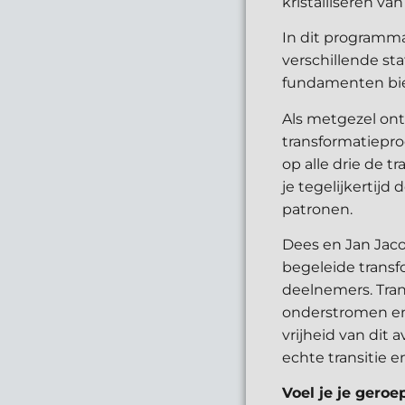
kristalliseren va
In dit programma
verschillende st
fundamenten bied
Als metgezel ont
transformatiepro
op alle drie de t
je tegelijkertij
patronen.
Dees en Jan Jaco
begeleide trans
deelnemers. Tra
onderstromen en 
vrijheid van dit 
echte transitie e
Voel je je gero