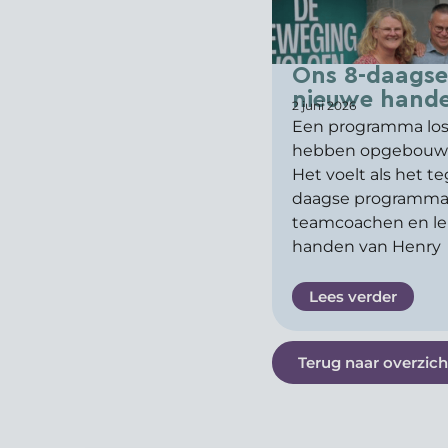
Ons 8-daags
nieuwe hand
2 juni 2026
Een programma losl
hebben opgebouwd, d
Het voelt als het t
daagse programma
teamcoachen en lei
handen van Henry
Lees verder
Terug naar overzich