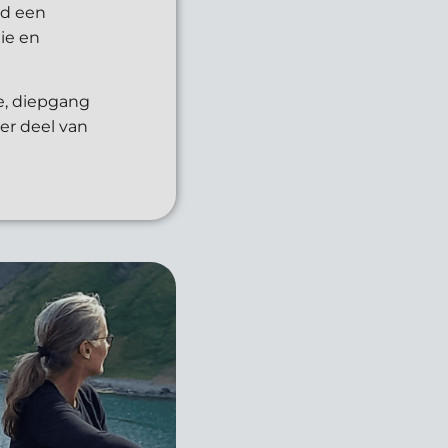
rd een
ie en
e, diepgang
er deel van