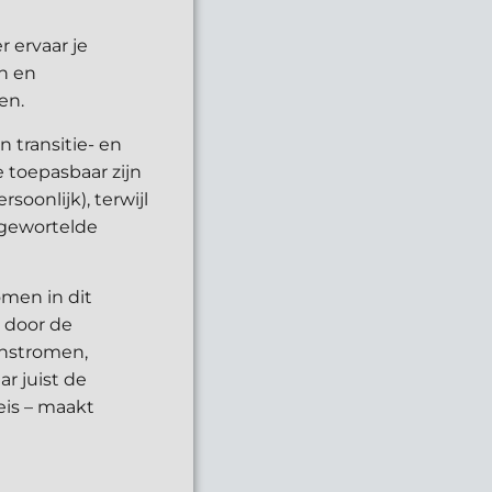
 ervaar je
en en
en.
 transitie- en
 toepasbaar zijn
soonlijk), terwijl
epgewortelde
omen in dit
 door de
enstromen,
r juist de
eis – maakt